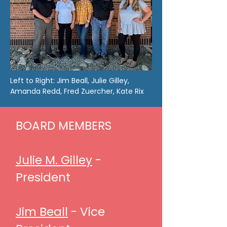
Left to Right: Jim Beall, Julie Gilley,
Amanda Redd, Fred Zuercher, Kate Rix
BOARD MEMBERS
Julie M. Gilley
-
President
​
Jim Beall
- Vice