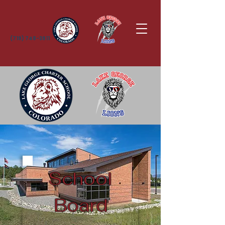
(719) 748-3911
School
Board