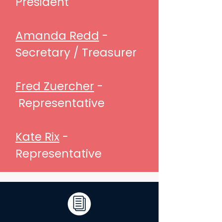
President
​
​Amanda Redd
-
Secretary / Treasurer​
Fred Zuercher
-
Representative​
Kate Rix
-
Representative