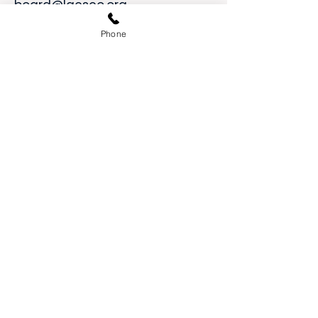
board@lgcsco.org
Phone
First Name
Last Name
Email
Message
Send