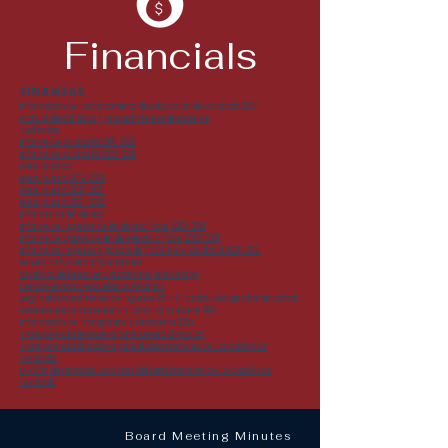
Financials
FINANZAS
Información del Departamento de Educación de Colorado 2024
Manual de políticas y procedimientos financieros
Auditorias
Informe de auditoría 2019-2020
Informe de auditoría 2020-2021
Presupuestos
Presupuesto 2019-2020
Presupuesto 2020-2021
Presupuesto 2021-2022
Informes de fin de año
Informe de ingresos de fin de año fiscal 2020-2021
Informe de gastos de fin de ejercicio fiscal 2020-2021
Informe de ingresos y gastos de fin de ejercicio fiscal 2020-2021
Renuncias/Contrato/Exenciones
Contrato de la escuela autónoma Lake George
Exenciones para escuelas autónomas
Según el Procedimiento de Ingresos 95-48, la Lake George Charter School
está exenta de presentar un Formulario Federal 990.
Información de Transparencia Financiera 2024
Transparencia financiera para nuestra direccion.
Transparencia financiera para el Departamento de Educación de
Colorado.
División de Finanzas Escolares del Departamento de Educación de
Colorado
Board Meeting Minutes