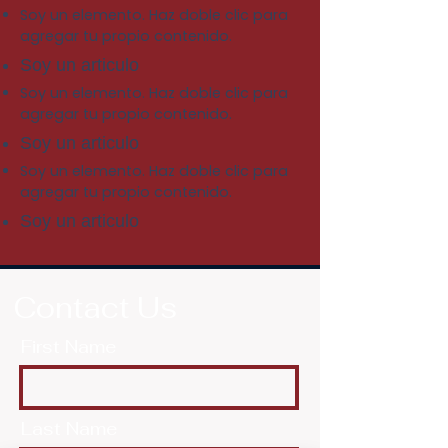
Soy un elemento. Haz doble clic para
agregar tu propio contenido.
Soy un articulo
Soy un elemento. Haz doble clic para
agregar tu propio contenido.
Soy un articulo
Soy un elemento. Haz doble clic para
agregar tu propio contenido.
Soy un articulo
Contact Us
First Name
Last Name